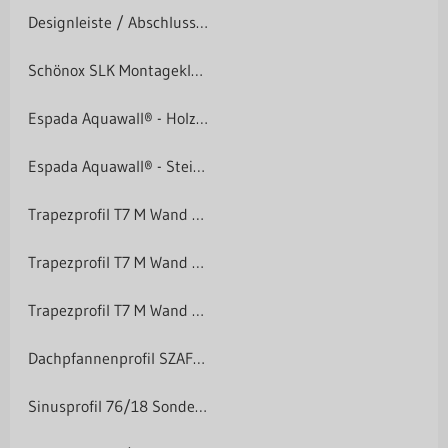
Designleiste / Abschlussleiste
Schönox SLK Montagekleber
Espada Aquawall® - Holzoptik Made in Germany
Espada Aquawall® - Steinoptik Made in Germany
Trapezprofil T7 M Wand - beidseitig 25 µm Beschichtung
Trapezprofil T7 M Wand - beidseitig 25 µm Beschichtung
Trapezprofil T7 M Wand Sonderposten
Dachpfannenprofil SZAFIR Sonderposten
Sinusprofil 76/18 Sonderposten