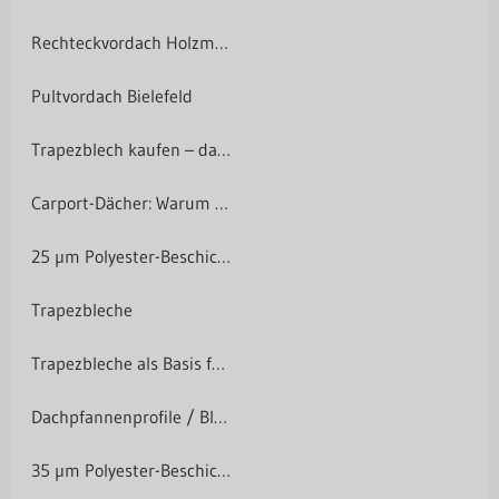
Rechteckvordach Holzminden
Pultvordach Bielefeld
Trapezblech kaufen – darauf solltest du achten
Carport-Dächer: Warum Trapezbleche die clevere Wahl sind
25 µm Polyester-Beschichtung
Trapezbleche
Trapezbleche als Basis für Photovoltaik-Anlagen
Dachpfannenprofile / Blechdachziegel
35 µm Polyester-Beschichtung Matt-Grobkörnig