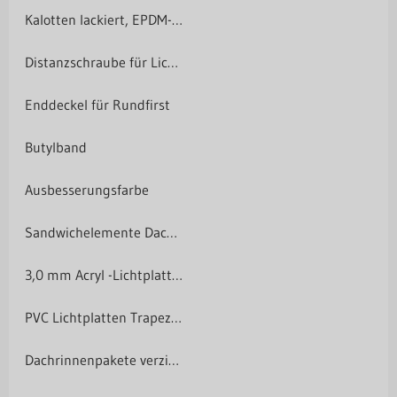
Kalotten lackiert, EPDM-Dichtung
Distanzschraube für Lichtplatten
Enddeckel für Rundfirst
Butylband
Ausbesserungsfarbe
Sandwichelemente Dach/Wand - Preis auf Anfrage
3,0 mm Acryl -Lichtplatten 76/18
PVC Lichtplatten Trapezprofile T18 I T20 I T35 I T45
Dachrinnenpakete verzinkt, Polyurethan beschichtet (125/90)