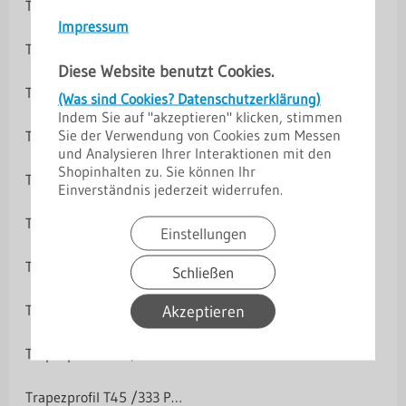
Trapezprofil T35 M D/W Aluminium
Impressum
Trapezprofil T35 DR D/W Polyester 25 µm
Diese Website benutzt Cookies.
Trapezprofil T35 DR D/W Polyester 25 µm
(Was sind Cookies? Datenschutzerklärung)
Indem Sie auf "akzeptieren" klicken, stimmen
Sie der Verwendung von Cookies zum Messen
Trapezprofil T35 DR Purlak/Purmat 50 µm
und Analysieren Ihrer Interaktionen mit den
Shopinhalten zu. Sie können Ihr
Trapezprofil T35 DR Purlak/Purmat 50 µm
Einverständnis jederzeit widerrufen.
Trapezprofil T35 DR Polyester Matt-Grobkörnig 35 µm
Einstellungen
Trapezprofil T35 DR Polyester Matt-Grobkörnig 35 µm
Schließen
Akzeptieren
Trapezprofil T45 /333 Dach Polyester 25 µm
Trapezprofil T45 /333 Dach Polyester 25 µm
Trapezprofil T45 /333 Purlak/Purmat 50 µm