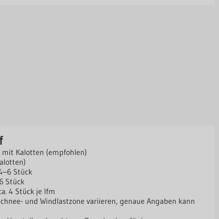
f
 mit Kalotten (empfohlen)
alotten)
4–6 Stück
6 Stück
. 4 Stück je lfm
chnee- und Windlastzone variieren, genaue Angaben kann
n