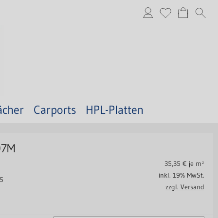
ächer
Carports
HPL-Platten
07M
35,35
€ je m²
inkl. 19% MwSt.
55
zzgl. Versand