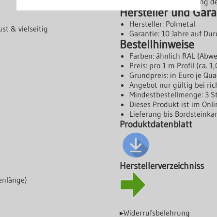
Bitte Montageanleitung de
Hersteller und Gara
Hersteller: Polmetal
st & vielseitig
Garantie: 10 Jahre auf Du
Bestellhinweise
Farben: ähnlich RAL (Abw
Preis: pro 1 m Profil (ca. 
Grundpreis: in Euro je Qu
Angebot nur gültig bei r
Mindestbestellmenge: 3 S
Dieses Produkt ist im On
Lieferung bis Bordsteinka
Produktdatenblatt
Herstellerverzeichniss
enlänge)
▸Widerrufsbelehrung