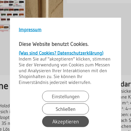
Impressum
Diese Website benutzt Cookies.
(Was sind Cookies? Datenschutzerklärung)
Indem Sie auf "akzeptieren" klicken, stimmen
Sie der Verwendung von Cookies zum Messen
und Analysieren Ihrer Interaktionen mit den
Shopinhalten zu. Sie können Ihr
Einverständnis jederzeit widerrufen.
Montage und Bedar
ne Holzoptik &
Verschraubung: Hochsicke
Einstellungen
Optional: Tiefsicke (ohne K
Schraubenbedarf pro m²: 
 Holzdekoren mit den
Schließen
Kalottenbedarf pro m²: 4–
sich ideal für Dach- und
Überlappungsschrauben: ca
zoptik gewünscht ist – ohne
Angaben können je nach S
Akzeptieren
n 35 mm, verschiedener
Ihnen ein Statiker mache
 Lösung für viele