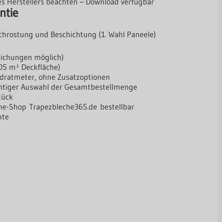
s Herstellers beachten –
Download
verfügbar
ntie
rchrostung und Beschichtung (1. Wahl Paneele)
eichungen möglich)
1,05 m² Deckfläche)
adratmeter, ohne Zusatzoptionen
ichtiger Auswahl der Gesamtbestellmenge
tück
line-Shop
Trapezbleche365.de
bestellbar
nte