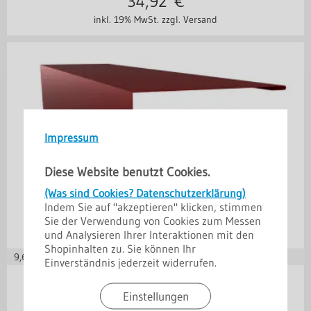
34,92
€
inkl. 19% MwSt.
zzgl. Versand
Impressum
Diese Website benutzt Cookies.
(Was sind Cookies? Datenschutzerklärung)
Indem Sie auf "akzeptieren" klicken, stimmen
Sie der Verwendung von Cookies zum Messen
und Analysieren Ihrer Interaktionen mit den
Shopinhalten zu. Sie können Ihr
9,69
€ je m
Einverständnis jederzeit widerrufen.
in vielen Varianten
Einstellungen
Pultdachfirst 110