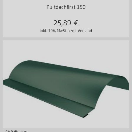
Pultdachfirst 150
25,89
€
inkl. 19% MwSt.
zzgl. Versand
14,99
€ je m