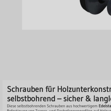
Schrauben für Holzunterkonstr
selbstbohrend – sicher & langl
Diese selbstbohrenden Schrauben aus hochwertigem
Edelsta
Befestigung von Trapez- und Dachpfannenprofilen auf Holzun