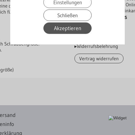
Einstellungen
Dieses Produkt ist im On
eine dauerhafte,
Lieferung bis Bordsteinka
sich für die Verschraubung im
Schließen
Herstellerverzeichniss
Akzeptieren
.
ch Schraubengröße.
▸Widerrufsbelehrung
.
Vertrag widerrufen
ngröße)
ersand
eninfo
erklärung