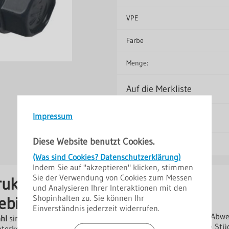
VPE
Farbe
Menge:
Auf die Merkliste
Impressum
Diese Website benutzt Cookies.
(Was sind Cookies? Datenschutzerklärung)
Indem Sie auf "akzeptieren" klicken, stimmen
Sie der Verwendung von Cookies zum Messen
Hersteller
uktion,
und Analysieren Ihrer Interaktionen mit den
Lieferant: Polmetal
Shopinhalten zu. Sie können Ihr
ebig
Bestellhinweise
Einverständnis jederzeit widerrufen.
Farben: ähnlich RAL (Abw
hl
sind ideal für die
Grundpreis: In Euro je Stü
terkonstruktionen. Sie