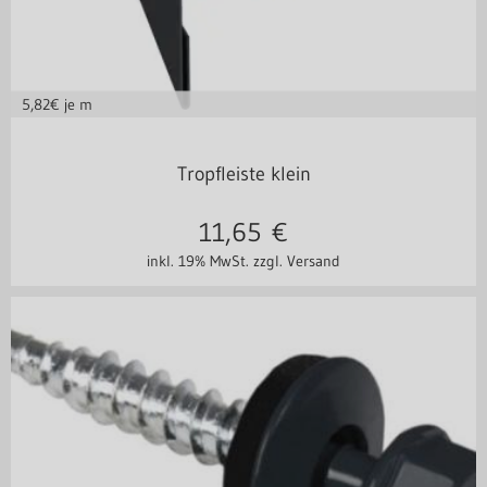
5,82
€ je m
Stahl 0,50 mm
Stahl 0,75 mm
Tropfleiste klein
11,65
€
inkl. 19% MwSt.
zzgl. Versand