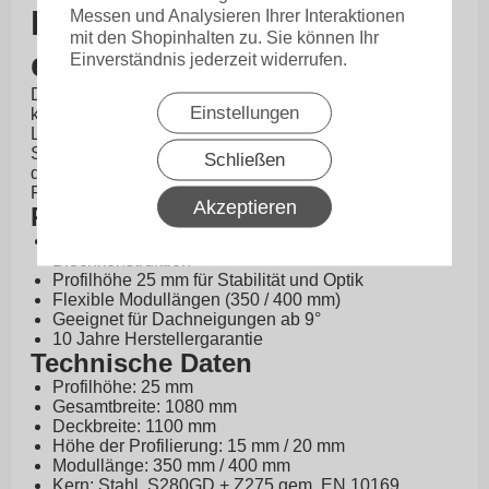
Dachprofil SZAFIR –
Messen und Analysieren Ihrer Interaktionen
mit den Shopinhalten zu. Sie können Ihr
elegant & langlebig
Einverständnis jederzeit widerrufen.
Das Dachpfannenprofil SZAFIR verbindet die
Einstellungen
klassische Optik eines Ziegeldachs mit der
Langlebigkeit von Stahlblech. Es eignet sich ideal für
Steildächer ab einer Neigung von 9° und überzeugt
Schließen
durch seine robuste Konstruktion, verschiedene
Profilhöhen und hochwertige Beschichtungen.
Akzeptieren
Produktvorteile
Klassische Ziegeloptik mit moderner
Blechkonstruktion
Profilhöhe 25 mm für Stabilität und Optik
Flexible Modullängen (350 / 400 mm)
Geeignet für Dachneigungen ab 9°
10 Jahre Herstellergarantie
Technische Daten
Profilhöhe: 25 mm
Gesamtbreite: 1080 mm
Deckbreite: 1100 mm
Höhe der Profilierung: 15 mm / 20 mm
Modullänge: 350 mm / 400 mm
Kern: Stahl, S280GD + Z275 gem. EN 10169