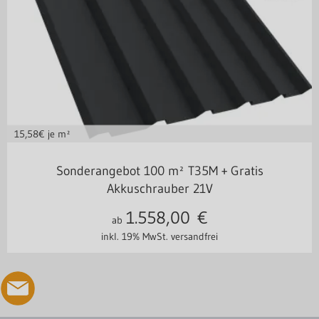
15,58
€ je m²
Stahl 0,50 mm
Sonderangebot 100 m² T35M + Gratis
Akkuschrauber 21V
1.558,00
€
ab
inkl. 19% MwSt.
versandfrei