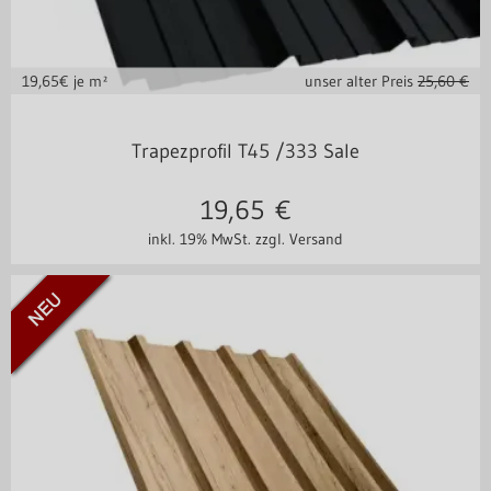
19,65
€ je m²
unser alter Preis
25,60 €
in vielen Varianten
Trapezprofil T45 /333 Sale
19,65
€
inkl. 19% MwSt.
zzgl. Versand