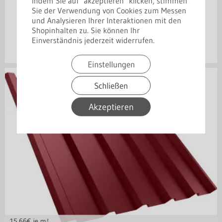
Indem Sie auf "akzeptieren" klicken, stimmen
Trapezprofil T20 M 25 µm - Sonderaktion
Sie der Verwendung von Cookies zum Messen
verlängert
und Analysieren Ihrer Interaktionen mit den
Shopinhalten zu. Sie können Ihr
15,70
€
Einverständnis jederzeit widerrufen.
inkl. 19% MwSt.
zzgl. Versand
Einstellungen
Schließen
Akzeptieren
15,66
€ je m²