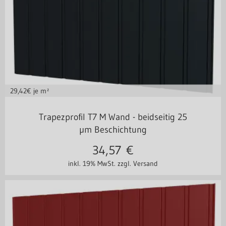
29,42
€ je m²
Stahl 0,75 mm
Trapezprofil T7 M Wand - beidseitig 25
µm Beschichtung
34,57
€
inkl. 19% MwSt.
zzgl. Versand