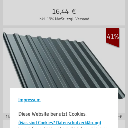
16,44
€
inkl. 19% MwSt.
zzgl. Versand
41%
Impressum
Diese Website benutzt Cookies.
14,27
€ je m²
unser alter Preis
26,55 €
(Was sind Cookies? Datenschutzerklärung)
Stahl 0,50 mm