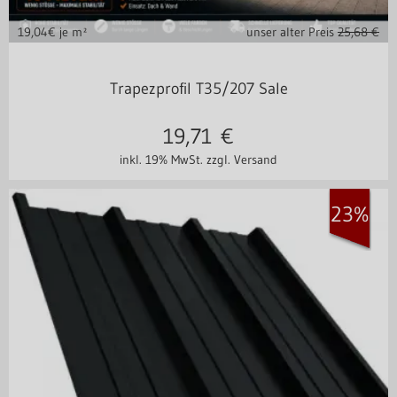
19,04
€ je m²
unser alter Preis
25,68 €
in vielen Varianten
Trapezprofil T35/207 Sale
19,71
€
inkl. 19% MwSt.
zzgl. Versand
23%