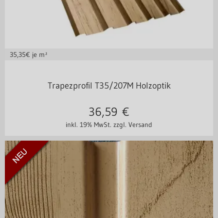
35,35
€ je m²
Stahl 0,50 mm
Trapezprofil T35/207M Holzoptik
36,59
€
inkl. 19% MwSt.
zzgl. Versand