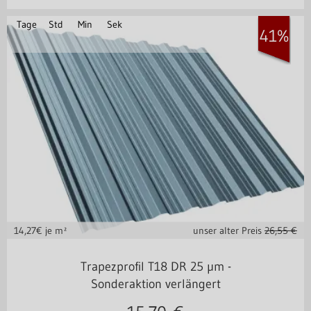
Tage
Std
Min
Sek
41%
14,27
€ je m²
unser alter Preis
26,55 €
Stahl 0,50 mm
Trapezprofil T18 DR 25 µm -
Sonderaktion verlängert