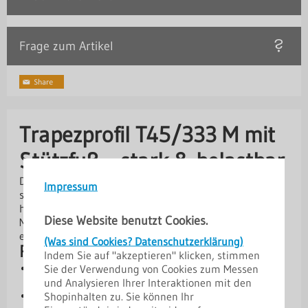
Frage zum Artikel
Trapezprofil T45/333 M mit
Stützfuß – stark & belastbar
Das Trapezprofil T45/333 M mit Stützfuß ist besonders
Impressum
stabil und eignet sich hervorragend für Dächer mit
höheren statischen Anforderungen. Durch verschiedene
Diese Website benutzt Cookies.
Materialstärken und hochwertige Beschichtungen bietet
es eine langlebige und zuverlässige Lösung.
(Was sind Cookies? Datenschutzerklärung)
Produktvorteile
Indem Sie auf "akzeptieren" klicken, stimmen
Profilhöhe 45 mm für hohe Stabilität - stark &
Sie der Verwendung von Cookies zum Messen
belastbar
und Analysieren Ihrer Interaktionen mit den
Deckbreite 1000 mm für effiziente Verlegung
Shopinhalten zu. Sie können Ihr