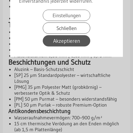
Einfachere Montage durch Stützfuß
Einverständnis jederzeit widerrufen.
Verschiedene Materialstärken für flexible
Einsatzmöglichkeiten
Einstellungen
10 Jahre Herstellergarantie
Technische Daten
Schließen
Profilhöhe: 45 mm
Deckbreite: 1000 mm
Akzeptieren
Gesamtbreite: 1060 mm
Kern: Stahl, S280GD + Z275 gem. EN 10169
Materialstärken: 0,50 mm | 0,63 mm | 0,75 mm
Beschichtungen und Schutz
Aluzink – Basis-Schutzschicht
[SP] 25 µm Standardpolyester – wirtschaftliche
Lösung
[PMG] 35 µm Polyester Matt (grobkörnig) –
verbesserte Optik & Schutz
[PM] 50 µm Purmat – besonders widerstandsfähig
[PL] 50 µm Purlak – robuste Premium-Option
Antikondensbeschichtung
Wasseraufnahmevermögen: 700–900 g/m²
15 cm thermische Verödung an den Enden möglich
(ab 1,5 m Plattenlänge)