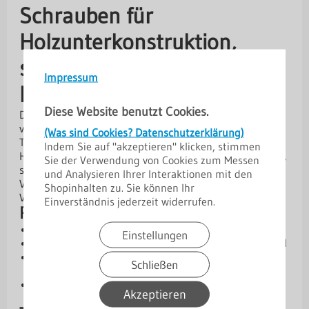
Schrauben für
Holzunterkonstruktion,
selbstbohrend – sicher &
Impressum
langlebig
Diese Website benutzt Cookies.
Diese selbstbohrenden Schrauben aus hochvergütetem,
verzinktem Stahl sind ideal für die Befestigung von
(Was sind Cookies? Datenschutzerklärung)
Trapez- und Dachpfannenprofilen auf
Indem Sie auf "akzeptieren" klicken, stimmen
Holzunterkonstruktionen. Sie ermöglichen eine schnelle,
Sie der Verwendung von Cookies zum Messen
saubere Montage und sorgen für eine dauerhafte
und Analysieren Ihrer Interaktionen mit den
Verbindung. Je nach Größe eignen sie sich für die
Shopinhalten zu. Sie können Ihr
Verschraubung im Obergurt oder Untergurt.
Einverständnis jederzeit widerrufen.
Produktvorteile
Selbstbohrend:
Schnelle Montage ohne Vorbohren
Einstellungen
Stabil & zuverlässig:
Hochvergüteter, verzinkter Stahl
Vielseitig einsetzbar:
Für Obergurt oder Untergurt –
Schließen
je nach Schraubengröße
Dauerhafte Verbindung:
Ideal für
Akzeptieren
Holzunterkonstruktionen