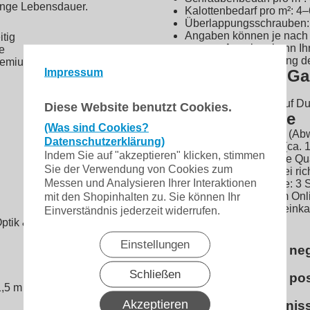
ange Lebensdauer.
Kalottenbedarf pro m²: 4
Überlappungsschrauben: c
Angaben können je nach 
itig
genaue Angaben kann Ihn
e
Bitte Montageanleitung d
remium
Impressum
Hersteller und Ga
Hersteller: Polmetal
Garantie: 10 Jahre auf D
Diese Website benutzt Cookies.
Bestellhinweise
(Was sind Cookies?
Farben: ähnlich RAL (Ab
Datenschutzerklärung)
Preis: pro 1 m Profil (ca.
Indem Sie auf "akzeptieren" klicken, stimmen
Grundpreis: in Euro je Q
Sie der Verwendung von Cookies zum
Angebot nur gültig bei r
Messen und Analysieren Ihrer Interaktionen
Mindestbestellmenge: 3 
Dieses Produkt ist im On
mit den Shopinhalten zu. Sie können Ihr
Lieferung bis Bordsteink
Einverständnis jederzeit widerrufen.
Produktdatenblatt
Optik & Schutz
Einstellungen
Belastungstabelle neg
Schließen
Belastungstabelle pos
,5 m Plattenlänge)
Akzeptieren
Herstellerverzeichnis