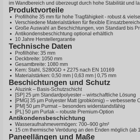
im Wandbereich und überzeugt durch hohe Stabilität und l
Produktvorteile
Profilhöhe 35 mm für hohe Tragfähigkeit - robust & vielse
Verschiedene Materialstärken für flexible Einsatzbereich
Große Auswahl an Beschichtungen, von Standard bis P
Antikondensbeschichtung optional erhältlich
10 Jahre Herstellergarantie
Technische Daten
Profilhöhe: 35 mm
Deckbreite: 1050 mm
Gesamtbreite: 1080 mm
Kern: Stahl, S280GD + Z275 nach EN 10169
Materialstärken: 0,50 mm | 0,63 mm | 0,75 mm
Beschichtungen und Schutz
Aluzink – Basis-Schutzschicht
[SP] 25 µm Standardpolyester – wirtschaftliche Lösung
[PMG] 35 µm Polyester Matt (grobkörnig) – verbesserte 
[PM] 50 µm Purmat – besonders widerstandsfähig
[PL] 50 µm Purlak – robuste Premium-Option
Antikondensbeschichtung
Wasseraufnahmevermögen: 700–900 g/m²
15 cm thermische Verödung an den Enden möglich (ab 1
Paneellängen und Maße