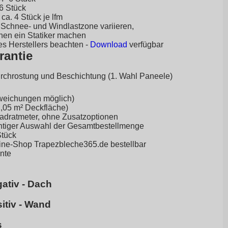
–6 Stück
a. 4 Stück je lfm
Schnee- und Windlastzone variieren,
en ein Statiker machen
es Herstellers beachten -
Download
verfügbar
rantie
urchrostung und Beschichtung (1. Wahl Paneele)
weichungen möglich)
 1,05 m² Deckfläche)
uadratmeter, ohne Zusatzoptionen
ichtiger Auswahl der Gesamtbestellmenge
Stück
line-Shop
Trapezbleche365.de
bestellbar
ante
ativ - Dach
itiv - Wand
s