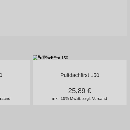
12,95
€ je m
en
in vielen Varianten
10
Pultdachfirst 150
25,89
€
ersand
inkl. 19% MwSt.
zzgl. Versand