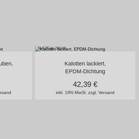
0,42
€ je Stück
ckiert
in vielen Varianten
uben,
Kalotten lackiert,
EPDM-Dichtung
42,39
€
ersand
inkl. 19% MwSt.
zzgl. Versand