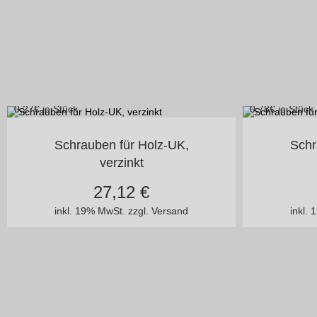
0,27
€ je Stück
0,78
€ je Stück
in vielen Varianten
i
Schrauben für Holz-UK,
Schr
verzinkt
27,12
€
inkl. 19% MwSt.
zzgl. Versand
inkl.