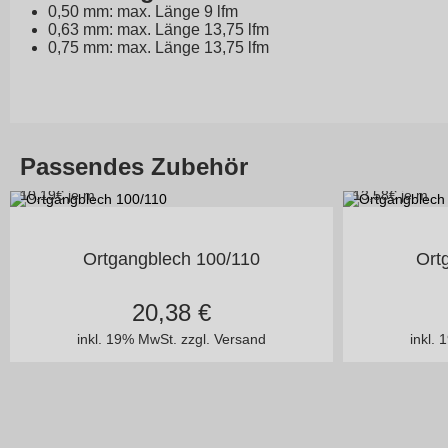
0,50 mm: max. Länge 9 lfm
0,63 mm: max. Länge 13,75 lfm
0,75 mm: max. Länge 13,75 lfm
Passendes Zubehör
10,19
€ je m
13,58
€ je m
in vielen Varianten
i
Ortgangblech 100/110
Ort
20,38
€
inkl. 19% MwSt.
zzgl. Versand
inkl.