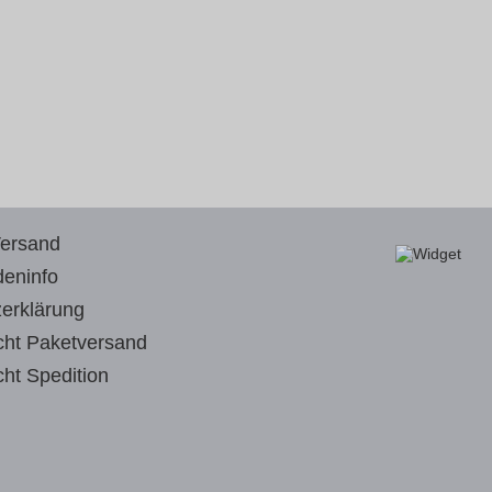
Versand
eninfo
erklärung
cht Paketversand
cht Spedition