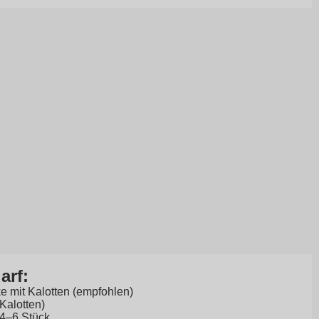
arf:
 mit Kalotten (empfohlen)
 Kalotten)
 4–6 Stück