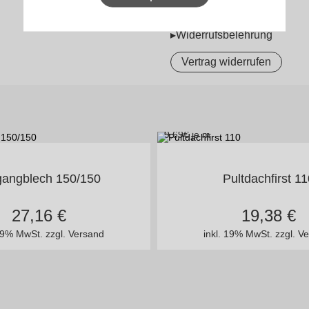
▸Widerrufsbelehrung
Vertrag widerrufen
9,69
€ je m
n vielen Varianten
in vielen Variant
gangblech 150/150
Pultdachfirst 1
27,16
€
19,38
€
 19% MwSt.
zzgl. Versand
inkl. 19% MwSt.
zzgl. V