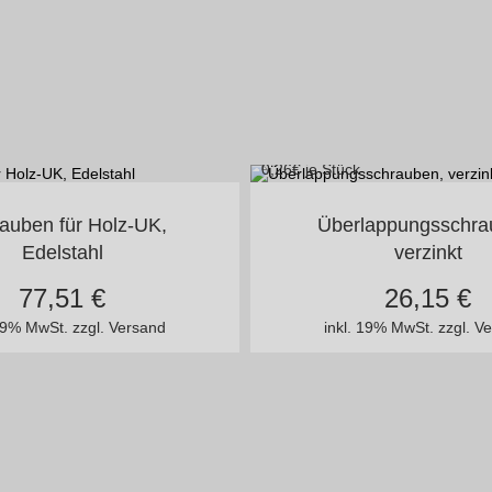
0,26
€ je Stück
n vielen Varianten
4,8 x 20 mm blank o.la
auben für Holz-UK,
Überlappungsschra
Edelstahl
verzinkt
77,51
€
26,15
€
 19% MwSt.
zzgl. Versand
inkl. 19% MwSt.
zzgl. V