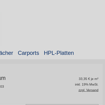
ächer
Carports
HPL-Platten
 µm
33,35
€ je m²
inkl. 19% MwSt.
103
zzgl. Versand