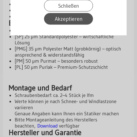
Abmessungen: 15 / 150 / 150 / 15 mm
Schließen
Winkel: 80°
Länge: 2 m
Akzeptieren
Beschichtungen und Schutz
Aluzink – Basis-Schutzschicht
[SP] 25 µm Standardpolyester – wirtschaftliche
Lösung
[PMG] 35 µm Polyester Matt (grobkörnig) – optisch
ansprechend & widerstandsfähig
[PM] 50 µm Purmat – besonders robust
[PL] 50 µm Purlak – Premium-Schutzschicht
Montage und Bedarf
Schraubenbedarf: ca. 2–4 Stück je lfm
Werte können je nach Schnee- und Windlastzone
variieren
Genaue Angaben kann Ihnen ein Statiker machen
Bitte Montageanleitung des Herstellers
beachten,
Download
verfügbar
Hersteller und Garantie