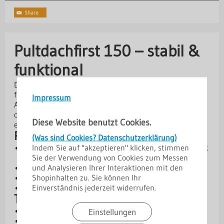
Pultdachfirst 150 – stabil &
funktional
Der Pultdachfirst 150 dient als passgenauer Abschluss
für Pultdächer und sorgt für eine zuverlässige
Impressum
Abdichtung und eine saubere Optik. Gefertigt aus Stahl
oder Aluminium und mit verschiedenen Beschichtungen
Diese Website benutzt Cookies.
erhältlich, bietet er hohe Stabilität und Langlebigkeit.
Produktvorteile
(Was sind Cookies? Datenschutzerklärung)
Indem Sie auf "akzeptieren" klicken, stimmen
Passgenauer Abschluss für Pultdächer -saubere Optik
Sie der Verwendung von Cookies zum Messen
& funktional
und Analysieren Ihrer Interaktionen mit den
Robuste Ausführung aus Stahl oder Aluminium
Shopinhalten zu. Sie können Ihr
Verschiedene Materialstärken verfügbar
Einverständnis jederzeit widerrufen.
Hochwertige Beschichtungen für dauerhaften Schutz
Technische Daten
Kern: Stahl oder Aluminium
Einstellungen
Materialstärken: 0,50 mm | 0,70 mm | 0,75 mm