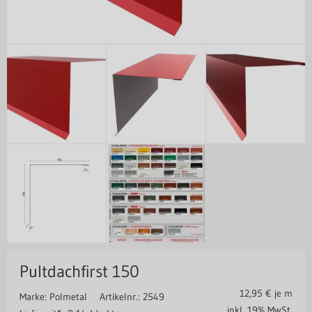
Pultdachfirst 150
12,95
€ je m
Marke: Polmetal
Artikelnr.: 2549
inkl. 19% MwSt.