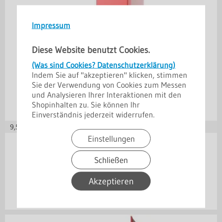
Impressum
Diese Website benutzt Cookies.
(Was sind Cookies? Datenschutzerklärung)
Indem Sie auf "akzeptieren" klicken, stimmen
Sie der Verwendung von Cookies zum Messen
und Analysieren Ihrer Interaktionen mit den
Shopinhalten zu. Sie können Ihr
Einverständnis jederzeit widerrufen.
9,55
€ je m
Einstellungen
in vielen Varianten
Innenecke 100
Schließen
Akzeptieren
19,09
€
inkl. 19% MwSt.
zzgl. Versand