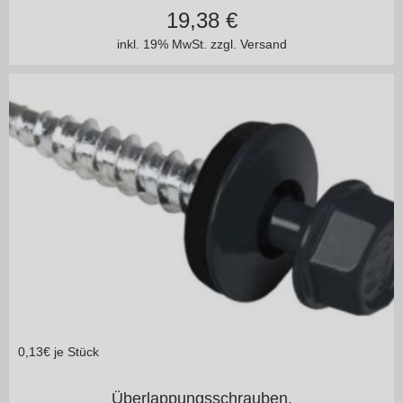
19,38
€
inkl. 19% MwSt.
zzgl. Versand
0,13
€ je Stück
4,8 x 20 mm blank o.lackiert
Überlappungsschrauben,