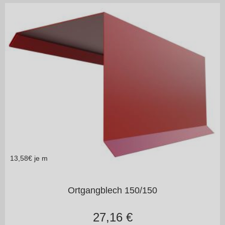
13,58
€ je m
in vielen Varianten
Ortgangblech 150/150
27,16
€