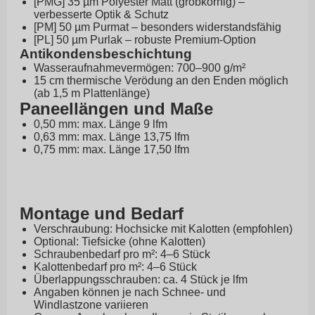
[PMG] 35 µm Polyester Matt (grobkörnig) –
verbesserte Optik & Schutz
[PM] 50 µm Purmat – besonders widerstandsfähig
[PL] 50 µm Purlak – robuste Premium-Option
Antikondensbeschichtung
Wasseraufnahmevermögen: 700–900 g/m²
15 cm thermische Verödung an den Enden möglich
(ab 1,5 m Plattenlänge)
Paneellängen und Maße
0,50 mm: max. Länge 9 lfm
0,63 mm: max. Länge 13,75 lfm
0,75 mm: max. Länge 17,50 lfm
Montage und Bedarf
Verschraubung: Hochsicke mit Kalotten (empfohlen)
Optional: Tiefsicke (ohne Kalotten)
Schraubenbedarf pro m²: 4–6 Stück
Kalottenbedarf pro m²: 4–6 Stück
Überlappungsschrauben: ca. 4 Stück je lfm
Angaben können je nach Schnee- und
Windlastzone variieren