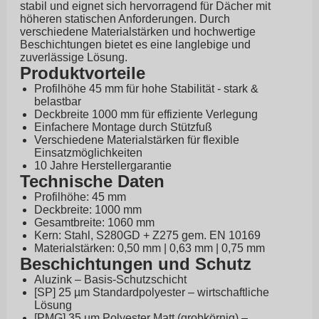
stabil und eignet sich hervorragend für Dächer mit
höheren statischen Anforderungen. Durch
verschiedene Materialstärken und hochwertige
Beschichtungen bietet es eine langlebige und
zuverlässige Lösung.
Produktvorteile
Profilhöhe 45 mm für hohe Stabilität - stark &
belastbar
Deckbreite 1000 mm für effiziente Verlegung
Einfachere Montage durch Stützfuß
Verschiedene Materialstärken für flexible
Einsatzmöglichkeiten
10 Jahre Herstellergarantie
Technische Daten
Profilhöhe: 45 mm
Deckbreite: 1000 mm
Gesamtbreite: 1060 mm
Kern: Stahl, S280GD + Z275 gem. EN 10169
Materialstärken: 0,50 mm | 0,63 mm | 0,75 mm
Beschichtungen und Schutz
Aluzink – Basis-Schutzschicht
[SP] 25 µm Standardpolyester – wirtschaftliche
Lösung
[PMG] 35 µm Polyester Matt (grobkörnig) –