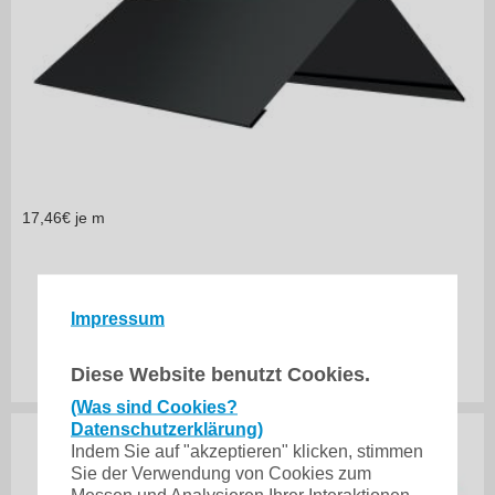
17,46
€ je m
in vielen Varianten
Flachfirst 200 TYP 2
Impressum
34,92
€
Diese Website benutzt Cookies.
inkl. 19% MwSt.
zzgl. Versand
(Was sind Cookies?
Datenschutzerklärung)
Indem Sie auf "akzeptieren" klicken, stimmen
Sie der Verwendung von Cookies zum
Messen und Analysieren Ihrer Interaktionen