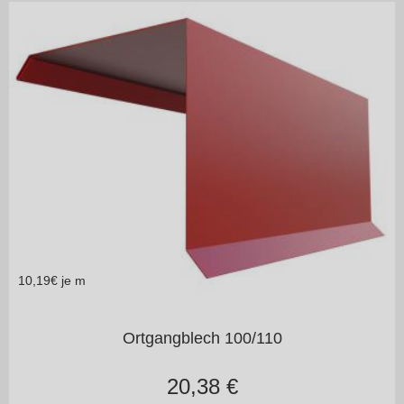
10,19
€ je m
in vielen Varianten
Ortgangblech 100/110
20,38
€