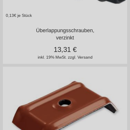
0,13
€ je Stück
4,8 x 20 mm blank o.lackiert
Überlappungsschrauben,
verzinkt
13,31
€
inkl. 19% MwSt.
zzgl. Versand