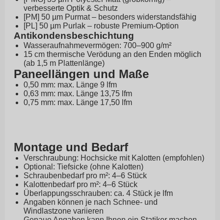
verbesserte Optik & Schutz
[PM] 50 µm Purmat – besonders widerstandsfähig
[PL] 50 µm Purlak – robuste Premium-Option
Antikondensbeschichtung
Wasseraufnahmevermögen: 700–900 g/m²
15 cm thermische Verödung an den Enden möglich
(ab 1,5 m Plattenlänge)
Paneellängen und Maße
0,50 mm: max. Länge 9 lfm
0,63 mm: max. Länge 13,75 lfm
0,75 mm: max. Länge 17,50 lfm
Montage und Bedarf
Verschraubung: Hochsicke mit Kalotten (empfohlen)
Optional: Tiefsicke (ohne Kalotten)
Schraubenbedarf pro m²: 4–6 Stück
Kalottenbedarf pro m²: 4–6 Stück
Überlappungsschrauben: ca. 4 Stück je lfm
Angaben können je nach Schnee- und
Windlastzone variieren
Genaue Angaben kann Ihnen ein Statiker machen