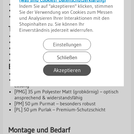
Schutz vor Wasserschäden durch Starkregen
Indem Sie auf "akzeptieren" klicken, stimmen
Robuste Ausführung aus Stahl oder Aluminium
Sie der Verwendung von Cookies zum Messen
Verschiedene Materialstärken und Beschichtungen
und Analysieren Ihrer Interaktionen mit den
verfügbar
Shopinhalten zu. Sie können Ihr
Technische Daten
Einverständnis jederzeit widerrufen.
Kern: Stahl oder Aluminium
Materialstärken: 0,50 mm | 0,70 mm | 0,75 mm
Einstellungen
Abmessungen: 15 / 70 / 125 mm
Winkel: 120°
Schließen
Länge: 2 m
Beschichtungen und Schutz
Akzeptieren
Aluzink – Basis-Schutzschicht
[SP] 25 µm Standardpolyester – wirtschaftliche
Lösung
[PMG] 35 µm Polyester Matt (grobkörnig) – optisch
ansprechend & widerstandsfähig
[PM] 50 µm Purmat – besonders robust
[PL] 50 µm Purlak – Premium-Schutzschicht
Montage und Bedarf