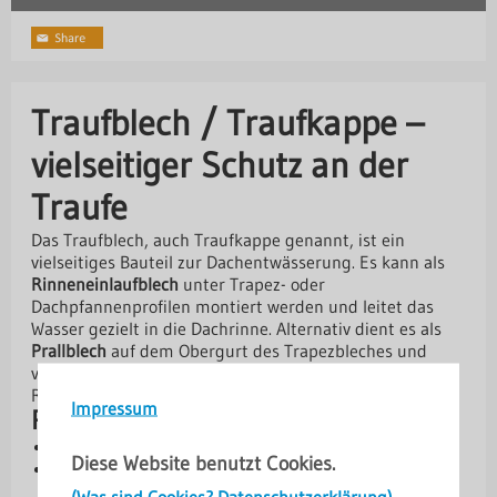
Traufblech / Traufkappe –
vielseitiger Schutz an der
Traufe
Das Traufblech, auch Traufkappe genannt, ist ein
vielseitiges Bauteil zur Dachentwässerung. Es kann als
Rinneneinlaufblech
unter Trapez- oder
Dachpfannenprofilen montiert werden und leitet das
Wasser gezielt in die Dachrinne. Alternativ dient es als
Prallblech
auf dem Obergurt des Trapezbleches und
verhindert, dass bei starkem Regen Wasser über die
Rinne hinausschießt.
Impressum
Produktvorteile
Vielseitig einsetzbar: als Einlaufblech oder Prallblech
Diese Website benutzt Cookies.
Leitet Regenwasser sicher in die Rinne oder
verhindert Überlaufen
(Was sind Cookies? Datenschutzerklärung)