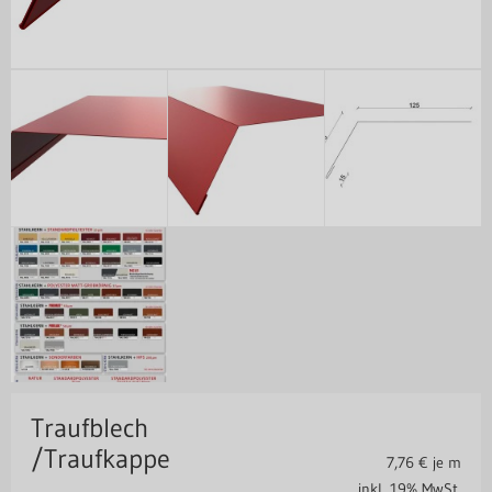
Traufblech
/Traufkappe
7,76
€ je m
inkl. 19% MwSt.