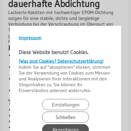
dauerhafte Abdichtung
Lackierte Kalotten mit hochwertiger EPDM-Dichtung
sorgen für eine stabile, dichte und langlebige
Verbindung bei der Verschraubung im Obergurt von
Trapezprofilen. Sie verteilen den Anpressdruck
gleichmäßig und verhindern das Eindringen von
Impressum
Feuchtigkeit – ideal für langlebige Dachkonstruktionen.
Produktvorteile
Diese Website benutzt Cookies.
Dauerhafte Abdichtung:
EPDM-Dichtung schützt
(Was sind Cookies? Datenschutzerklärung)
zuverlässig vor Feuchtigkeit.
Indem Sie auf "akzeptieren" klicken, stimmen
Lackierte Oberfläche:
Korrosionsbeständig und
Sie der Verwendung von Cookies zum Messen
farblich an das Profil anpassbar.
und Analysieren Ihrer Interaktionen mit den
Stabiler Sitz:
Verhindert Verformungen des Blechs
Shopinhalten zu. Sie können Ihr
beim Verschrauben.
Einverständnis jederzeit widerrufen.
Einfache Montage:
Ideal für Verschraubung im
Obergurt von Trapezprofilen.
Technische Daten
Einstellungen
Mit EPDM-Dichtung
Lackierte Kalotten
Schließen
VPE: 100 Stück
Verwendung: Verschraubung im Obergurt
Akzeptieren