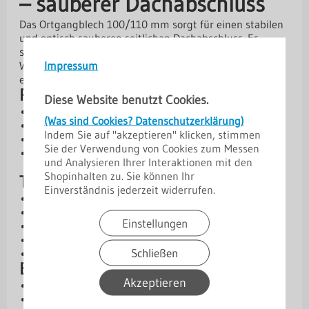
– sauberer Dachabschluss
Das Ortgangblech 100/110 mm sorgt für einen stabilen
und optisch sauberen seitlichen Dachabschluss. Es
schützt die Dachkanten zuverlässig vor
Impressum
Witterungseinflüssen und verleiht der Dachkonstruktion
ein harmonisches Gesamtbild.
Produktvorteile
Diese Website benutzt Cookies.
Sauberer und stabiler Dachabschluss am Ortgang
(Was sind Cookies? Datenschutzerklärung)
Schutz der Dachkanten vor Witterungseinflüssen
Indem Sie auf "akzeptieren" klicken, stimmen
Robuste Ausführung aus Stahl oder Aluminium
Sie der Verwendung von Cookies zum Messen
Verschiedene Materialstärken und Beschichtungen
und Analysieren Ihrer Interaktionen mit den
verfügbar
Shopinhalten zu. Sie können Ihr
Technische Daten
Einverständnis jederzeit widerrufen.
Kern: Stahl oder Aluminium
Materialstärken: 0,50 mm | 0,70 mm | 0,75 mm
Einstellungen
Abmessungen: 15 / 150 / 150 / 15 / 10 mm
Winkel: 90°
Schließen
Länge: 2 m
Beschichtungen und Schutz
Akzeptieren
Aluzink – Basis-Schutzschicht
[SP] 25 µm Standardpolyester – wirtschaftliche