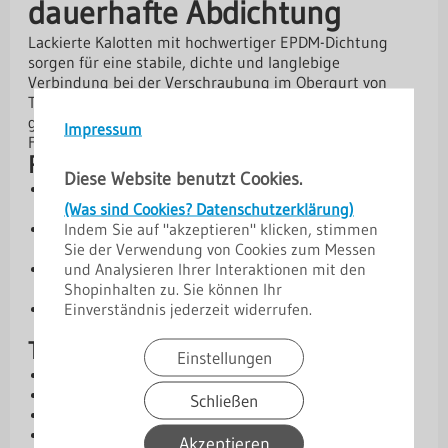
dauerhafte Abdichtung
Lackierte Kalotten mit hochwertiger EPDM-Dichtung
sorgen für eine stabile, dichte und langlebige
Verbindung bei der Verschraubung im Obergurt von
Trapezprofilen. Sie verteilen den Anpressdruck
gleichmäßig und verhindern das Eindringen von
Impressum
Feuchtigkeit – ideal für langlebige Dachkonstruktionen.
Produktvorteile
Diese Website benutzt Cookies.
Dauerhafte Abdichtung:
EPDM-Dichtung schützt
(Was sind Cookies? Datenschutzerklärung)
zuverlässig vor Feuchtigkeit.
Indem Sie auf "akzeptieren" klicken, stimmen
Lackierte Oberfläche:
Korrosionsbeständig und
Sie der Verwendung von Cookies zum Messen
farblich an das Profil anpassbar.
und Analysieren Ihrer Interaktionen mit den
Stabiler Sitz:
Verhindert Verformungen des Blechs
Shopinhalten zu. Sie können Ihr
beim Verschrauben.
Einverständnis jederzeit widerrufen.
Einfache Montage:
Ideal für Verschraubung im
Obergurt von Trapezprofilen.
Technische Daten
Einstellungen
Mit EPDM-Dichtung
Lackierte Kalotten
Schließen
VPE: 100 Stück
Verwendung: Verschraubung im Obergurt
Akzeptieren