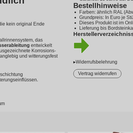
ndlich
Bestellhinweise
Farben: ähnlich RAL (Ab
Grundpreis: In Euro je St
Dieses Produkt ist im On
ie kein original Ende
Lieferung bis Bordsteink
Herstellerverzeichnis
allrinnensystem, das
asserableitung
entwickelt
ausgezeichnete Korrosions-
anglebig und witterungsfest
▸Widerrufsbelehrung
Vertrag widerrufen
eschichtung
terungseinflüssen.
 µm