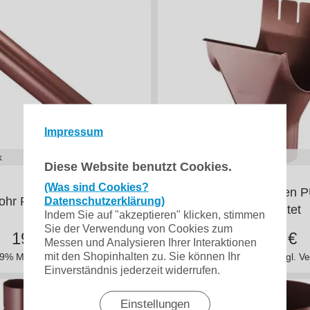
Impressum
k
22,51
€ je Stück
Diese Website benutzt Cookies.
25/100
150/100
125/100
150/10
(Was sind Cookies?
Ablaufstutzen 
rohr PU beschichtet
Datenschutzerklärung)
beschichtet
Indem Sie auf "akzeptieren" klicken, stimmen
Sie der Verwendung von Cookies zum
19,29
€
22,51
€
Messen und Analysieren Ihrer Interaktionen
mit den Shopinhalten zu. Sie können Ihr
 19% MwSt.
zzgl. Versand
inkl. 19% MwSt.
zzgl. V
Einverständnis jederzeit widerrufen.
Einstellungen