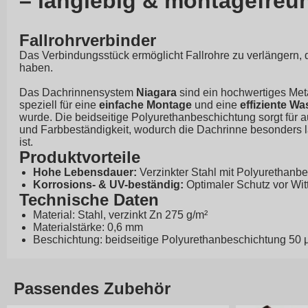
– langlebig & montagefreu
Fallrohrverbinder
Das Verbindungsstück ermöglicht Fallrohre zu verlängern, d
haben.
Das Dachrinnensystem
Niagara
sind ein hochwertiges Met
speziell für eine
einfache Montage
und eine
effiziente W
wurde. Die beidseitige Polyurethanbeschichtung sorgt für 
und Farbbeständigkeit, wodurch die Dachrinne besonders l
ist.
Produktvorteile
Hohe Lebensdauer:
Verzinkter Stahl mit Polyurethanb
Korrosions- & UV-beständig:
Optimaler Schutz vor Wit
Technische Daten
Material: Stahl, verzinkt Zn 275 g/m²
Materialstärke: 0,6 mm
Beschichtung: beidseitige Polyurethanbeschichtung 50
Passendes Zubehör