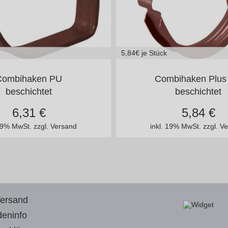
5,84
€ je Stück
25/100
150/100
125/100
150/10
Combihaken PU
Combihaken Plus
beschichtet
beschichtet
6,31
€
5,84
€
 19% MwSt.
zzgl. Versand
inkl. 19% MwSt.
zzgl. V
Versand
eninfo