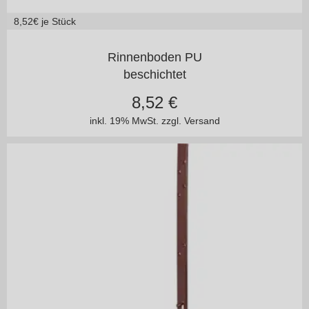
8,52
€ je Stück
125/100
150/100
Rinnenboden PU
beschichtet
8,52
€
inkl. 19% MwSt.
zzgl. Versand