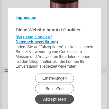
Impressum
Diese Website benutzt Cookies.
(Was sind Cookies?
Datenschutzerklärung)
Indem Sie auf "akzeptieren" klicken, stimmen
Sie der Verwendung von Cookies zum
Messen und Analysieren Ihrer Interaktionen
mit den Shopinhalten zu. Sie können Ihr
Einverständnis jederzeit widerrufen.
25,11
€ je Stück
125/100
150/100
Einstellungen
Rohrbogen 60° PU
Schließen
beschichtet
25,11
€
Akzeptieren
inkl. 19% MwSt.
zzgl. Versand