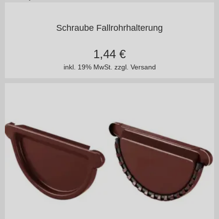
100 mm
160 mm
200 mm
250 mm
300 mm
Schraube Fallrohrhalterung
1,44
€
inkl. 19% MwSt.
zzgl. Versand