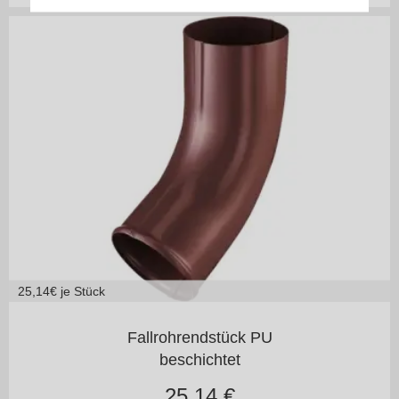
25,14
€ je Stück
125/100
150/100
Fallrohrendstück PU
beschichtet
25,14
€