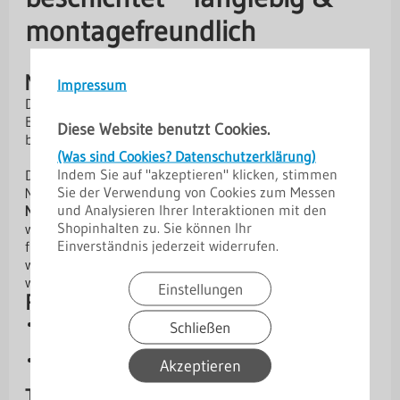
montagefreundlich
Muffe
Impressum
Die Muffe ist ein Bestandteil eines vertikalen
Entwässerungssystems. Es ermöglicht Fallrohre auf
Diese Website benutzt Cookies.
beliebige Weise miteinander zu verbinden.
(Was sind Cookies? Datenschutzerklärung)
Indem Sie auf "akzeptieren" klicken, stimmen
Das Dachrinnensystem
Niagara
sind ein hochwertiges
Sie der Verwendung von Cookies zum Messen
Metallrinnensystem, das speziell für eine
einfache
und Analysieren Ihrer Interaktionen mit den
Montage
und eine
effiziente Wasserableitung
entwickelt
Shopinhalten zu. Sie können Ihr
wurde. Die beidseitige Polyurethanbeschichtung sorgt
Einverständnis jederzeit widerrufen.
für ausgezeichnete Korrosions- und Farbbeständigkeit,
wodurch die Dachrinne besonders langlebig und
witterungsfest ist.
Einstellungen
Produktvorteile
Hohe Lebensdauer:
Verzinkter Stahl mit
Schließen
Polyurethanbeschichtung
Korrosions- & UV-beständig:
Optimaler Schutz vor
Akzeptieren
Witterungseinflüssen.
Technische Daten