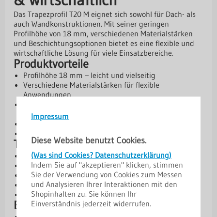
Das Trapezprofil T20 M eignet sich sowohl für Dach- als
auch Wandkonstruktionen. Mit seiner geringen
Profilhöhe von 18 mm, verschiedenen Materialstärken
und Beschichtungsoptionen bietet es eine flexible und
wirtschaftliche Lösung für viele Einsatzbereiche.
Produktvorteile
Profilhöhe 18 mm – leicht und vielseitig
Verschiedene Materialstärken für flexible
Anwendungen
Große Auswahl an Beschichtungen von Standard bis
Premium
Impressum
Antikondensbeschichtung optional erhältlich
10 Jahre Herstellergarantie
Diese Website benutzt Cookies.
Technische Daten
(Was sind Cookies? Datenschutzerklärung)
Profilhöhe: 18 mm
Indem Sie auf "akzeptieren" klicken, stimmen
Deckbreite: 1100 mm
Sie der Verwendung von Cookies zum Messen
Gesamtbreite: 1143 mm
und Analysieren Ihrer Interaktionen mit den
Kern: Stahl, S280GD + Z275 gem. EN 10169
Shopinhalten zu. Sie können Ihr
Materialstärken: 0,50 mm | 0,63 mm | 0,75 mm
Beschichtungen und Schutz
Einverständnis jederzeit widerrufen.
Aluzink – Basis-Schutzschicht