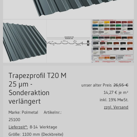
Trapezprofil T20 M
25 µm -
unser alter Preis
26,55 €
Sonderaktion
14,27
€ je m²
verlängert
inkl. 19% MwSt.
zzgl. Versand
Marke: Polmetal
Artikelnr.:
25100
Lieferzeit*:
8-14 Werktage
Größe:
1100 mm (Deckbreite)