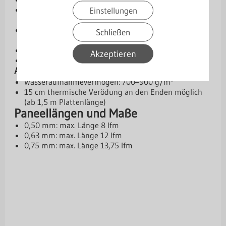
[SP] 25 µm Standardpolyester – wirtschaftliche
Einstellungen
Lösung
[PMG] 35 µm Polyester Matt (grobkörnig) –
Schließen
verbesserte Optik & Schutz
[PM] 50 µm Purmat – besonders widerstandsfähig
Akzeptieren
[PL] 50 µm Purlak – robuste Premium-Option
Antikondensbeschichtung
Wasseraufnahmevermögen: 700–900 g/m²
15 cm thermische Verödung an den Enden möglich
(ab 1,5 m Plattenlänge)
Paneellängen und Maße
0,50 mm: max. Länge 8 lfm
0,63 mm: max. Länge 12 lfm
0,75 mm: max. Länge 13,75 lfm