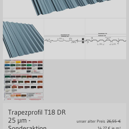
Trapezprofil T18 DR
25 µm -
unser alter Preis
26,55 €
Sonderaktion
14,27
€ je m²