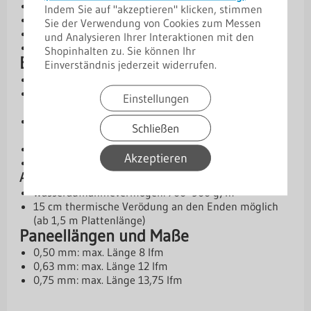
Deckbreite: 1100 mm
Indem Sie auf "akzeptieren" klicken, stimmen
Gesamtbreite: 1143 mm
Sie der Verwendung von Cookies zum Messen
Kern: Stahl, S280GD + Z275 gem. EN 10169
und Analysieren Ihrer Interaktionen mit den
Materialstärken: 0,50 mm | 0,63 mm | 0,75 mm
Shopinhalten zu. Sie können Ihr
Beschichtungen und Schutz
Einverständnis jederzeit widerrufen.
Aluzink – Basis-Schutzschicht
[SP] 25 µm Standardpolyester – wirtschaftliche
Einstellungen
Lösung
[PMG] 35 µm Polyester Matt (grobkörnig) –
Schließen
verbesserte Optik & Schutz
[PM] 50 µm Purmat – besonders widerstandsfähig
Akzeptieren
[PL] 50 µm Purlak – robuste Premium-Option
Antikondensbeschichtung
Wasseraufnahmevermögen: 700–900 g/m²
15 cm thermische Verödung an den Enden möglich
(ab 1,5 m Plattenlänge)
Paneellängen und Maße
0,50 mm: max. Länge 8 lfm
0,63 mm: max. Länge 12 lfm
0,75 mm: max. Länge 13,75 lfm