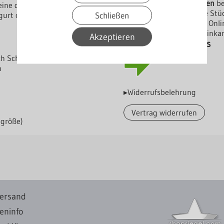
nichtrostenden Stählen
be
eine dauerhafte Verbindung.
Grundpreis: In Euro je Stü
Schließen
gurt oder Untergurt.
Dieses Produkt ist im On
Lieferung bis Bordsteinka
Akzeptieren
Herstellerverzeichniss
ach Schraubengröße
n
▸Widerrufsbelehrung
Vertrag widerrufen
ngröße)
ersand
eninfo