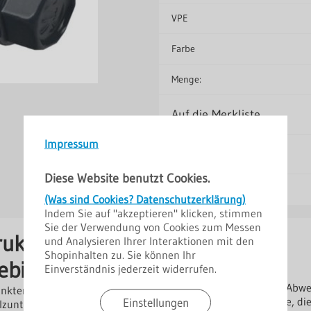
VPE
Farbe
Menge:
Auf die Merkliste
Impressum
Diese Website benutzt Cookies.
(Was sind Cookies? Datenschutzerklärung)
Indem Sie auf "akzeptieren" klicken, stimmen
Sie der Verwendung von Cookies zum Messen
Hersteller
uktion,
und Analysieren Ihrer Interaktionen mit den
Shopinhalten zu. Sie können Ihr
Lieferant: Polmetal
ebig
Einverständnis jederzeit widerrufen.
Bestellhinweise
Farben: ähnlich RAL (Abw
ktem Stahl sind ideal für
Einstellungen
Verbindungselemente, die
lzunterkonstruktionen. Sie