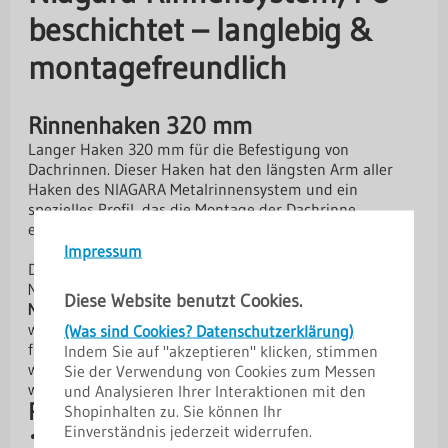
beschichtet – langlebig &
montagefreundlich
Rinnenhaken 320 mm
Langer Haken 320 mm für die Befestigung von
Dachrinnen. Dieser Haken hat den längsten Arm aller
Haken des NIAGARA Metalrinnensystem und ein
spezielles Profil, das die Montage der Dachrinne
erleichtert.
Impressum
Das Dachrinnensystem
Niagara
sind ein hochwertiges
Metallrinnensystem, das speziell für eine
einfache
Diese Website benutzt Cookies.
Montage
und eine
effiziente Wasserableitung
entwickelt
wurde. Die beidseitige Polyurethanbeschichtung sorgt
(Was sind Cookies? Datenschutzerklärung)
für ausgezeichnete Korrosions- und Farbbeständigkeit,
Indem Sie auf "akzeptieren" klicken, stimmen
wodurch die Dachrinne besonders langlebig und
Sie der Verwendung von Cookies zum Messen
witterungsfest ist.
und Analysieren Ihrer Interaktionen mit den
Produktvorteile
Shopinhalten zu. Sie können Ihr
Einverständnis jederzeit widerrufen.
Hohe Lebensdauer:
Verzinkter Stahl mit