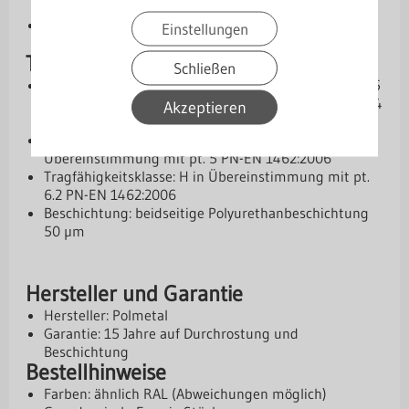
Polyurethanbeschichtung
Korrosions- & UV-beständig:
Optimaler Schutz vor
Einstellungen
Witterungseinflüssen.
Technische Daten
Schließen
Material: S235/S275 kohlenstoffarmer Stahl JR+AR 25
x 4 mm und 25 x 5 mm in Übereinstimmung mit pt. 4
Akzeptieren
PN-EN 1462:2006
Korrosionsbeständigkeitsklasse: A in
Übereinstimmung mit pt. 5 PN-EN 1462:2006
Tragfähigkeitsklasse: H in Übereinstimmung mit pt.
6.2 PN-EN 1462:2006
Beschichtung: beidseitige Polyurethanbeschichtung
50 µm
Hersteller und Garantie
Hersteller: Polmetal
Garantie: 15 Jahre auf Durchrostung und
Beschichtung
Bestellhinweise
Farben: ähnlich RAL (Abweichungen möglich)