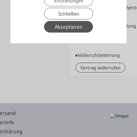
Einstellungen
Beschichtung
[SP] 25 µm Standardpolyest
Schließen
Lieferung nur in Verbindung
Akzeptieren
Herstellerinformationen
▸Widerrufsbelehrung
Vertrag widerrufen
ersand
eninfo
erklärung