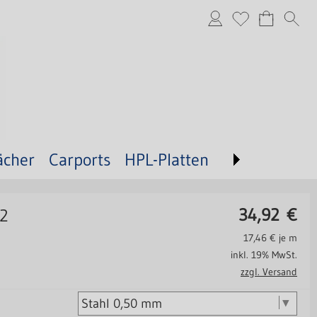
ächer
Carports
HPL-Platten
34,92
€
 2
17,46
€ je m
inkl. 19% MwSt.
zzgl. Versand