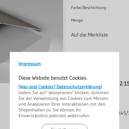
Farbe/Beschichtung
Menge:
Auf die Merkliste
Impressum
Diese Website benutzt Cookies.
Firdtblech Flach Typ 2 1
(Was sind Cookies? Datenschutzerklärung)
Indem Sie auf "akzeptieren" klicken, stimmen
Produktbeschreibung
Sie der Verwendung von Cookies zum Messen
Kern: Stahl
und Analysieren Ihrer Interaktionen mit den
Materialstärken: 0,5 mm
Shopinhalten zu. Sie können Ihr
Abmessungen: 15/145/145
Einverständnis jederzeit widerrufen.
Winkel: 150°
Länge: 2 m