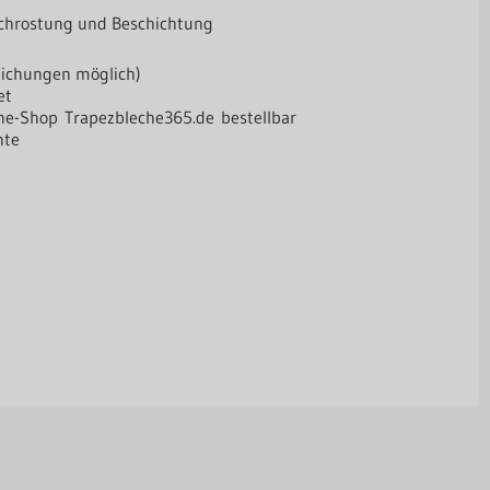
rchrostung und Beschichtung
eichungen möglich)
et
line-Shop
Trapezbleche365.de
bestellbar
nte