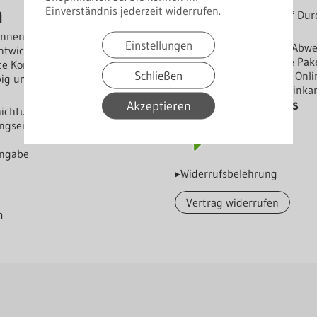
Hersteller: Polmetal
h
Einverständnis jederzeit widerrufen.
Garantie: 15 Jahre auf Du
Bestellhinweise
nnensystem, das speziell für
Einstellungen
Farben: ähnlich RAL (Abw
twickelt wurde. Die
Grundpreis: In Euro je Pak
te Korrosions- und
Schließen
Dieses Produkt ist im On
g und witterungsfest ist.
Lieferung bis Bordsteinka
Herstellerverzeichniss
Akzeptieren
hichtung
ngseinflüssen.
angabe
▸Widerrufsbelehrung
Vertrag widerrufen
m