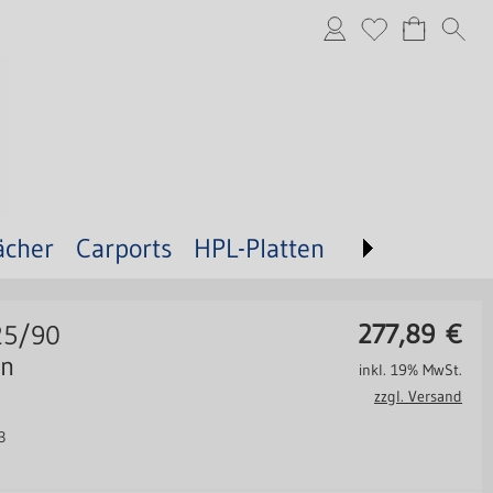
ächer
Carports
HPL-Platten
277,89
€
25/90
an
inkl. 19% MwSt.
zzgl. Versand
3