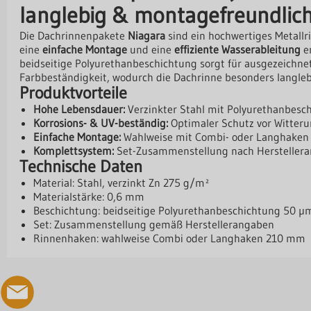
langlebig & montagefreundlic
Die Dachrinnenpakete
Niagara
sind ein hochwertiges Metallri
eine
einfache Montage
und eine
effiziente Wasserableitung
en
beidseitige Polyurethanbeschichtung sorgt für ausgezeichne
Farbbeständigkeit, wodurch die Dachrinne besonders langlebi
Produktvorteile
Hohe Lebensdauer:
Verzinkter Stahl mit Polyurethanbesc
Korrosions- & UV-beständig:
Optimaler Schutz vor Witteru
Einfache Montage:
Wahlweise mit Combi- oder Langhaken
Komplettsystem:
Set-Zusammenstellung nach Hersteller
Technische Daten
Material: Stahl, verzinkt Zn 275 g/m²
Materialstärke: 0,6 mm
Beschichtung: beidseitige Polyurethanbeschichtung 50 µ
Set: Zusammenstellung gemäß Herstellerangaben
Rinnenhaken: wahlweise Combi oder Langhaken 210 mm