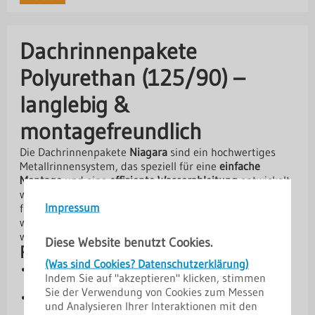
Dachrinnenpakete
Polyurethan (125/90) –
langlebig &
montagefreundlich
Die Dachrinnenpakete
Niagara
sind ein hochwertiges
Metallrinnensystem, das speziell für eine
einfache
Montage
und eine
effiziente Wasserableitung
entwickelt
wurde. Die beidseitige Polyurethanbeschichtung sorgt
Impressum
für ausgezeichnete Korrosions- und Farbbeständigkeit,
wodurch die Dachrinne besonders langlebig und
witterungsfest ist.
Diese Website benutzt Cookies.
Produktvorteile
(Was sind Cookies? Datenschutzerklärung)
Hohe Lebensdauer:
Verzinkter Stahl mit
Indem Sie auf "akzeptieren" klicken, stimmen
Polyurethanbeschichtung
Sie der Verwendung von Cookies zum Messen
Korrosions- & UV-beständig:
Optimaler Schutz vor
und Analysieren Ihrer Interaktionen mit den
Witterungseinflüssen.