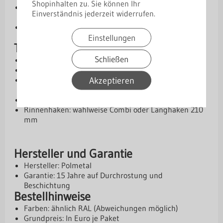
Shopinhalten zu. Sie können Ihr
Einfache Montage:
Wahlweise mit Combi- oder
Einverständnis jederzeit widerrufen.
Langhaken
Komplettsystem:
Set-Zusammenstellung nach
Einstellungen
Herstellerangabe
Technische Daten
Schließen
Material: Stahl, verzinkt Zn 275 g/m²
Materialstärke: 0,6 mm
Akzeptieren
Beschichtung: beidseitige Polyurethanbeschichtung
50 µm
Set: Zusammenstellung gemäß Herstellerangaben
Rinnenhaken: wahlweise Combi oder Langhaken 210
mm
Hersteller und Garantie
Hersteller: Polmetal
Garantie: 15 Jahre auf Durchrostung und
Beschichtung
Bestellhinweise
Farben: ähnlich RAL (Abweichungen möglich)
Grundpreis: In Euro je Paket