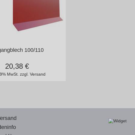
n vielen Varianten
gangblech 100/110
20,38
€
 19% MwSt.
zzgl. Versand
Versand
eninfo