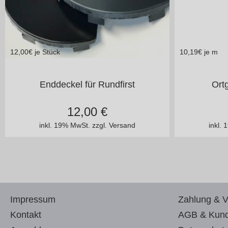
12,00
€ je Stück
10,19
€ je m
groß
klein
i
Enddeckel für Rundfirst
Ort
12,00
€
inkl. 19% MwSt.
zzgl. Versand
inkl.
Impressum
Zahlung & 
Kontakt
AGB & Kund