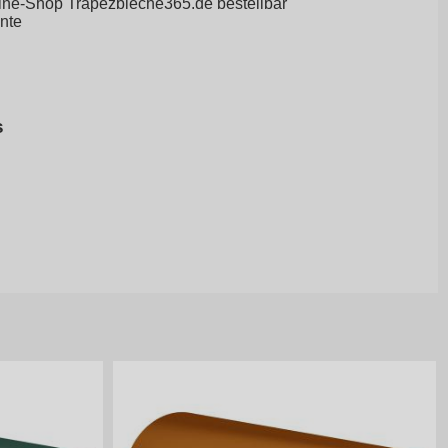
line-Shop
Trapezbleche365.de
bestellbar
ante
s