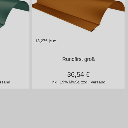
18,27
€ je m
Stahl 0,50 mm
Rundfirst groß
36,54
€
ersand
inkl. 19% MwSt.
zzgl. Versand