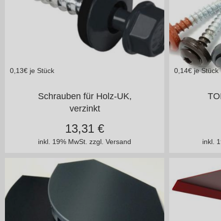
0,13
€ je Stück
0,14
€ je Stück
in vielen Varianten
i
Schrauben für Holz-UK,
TO
verzinkt
13,31
€
inkl. 19% MwSt.
zzgl. Versand
inkl.