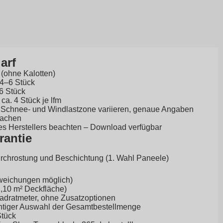
arf
 (ohne Kalotten)
 4–6 Stück
–6 Stück
a. 4 Stück je lfm
Schnee- und Windlastzone variieren, genaue Angaben
machen
es Herstellers beachten –
Download
verfügbar
rantie
urchrostung und Beschichtung (1. Wahl Paneele)
weichungen möglich)
 1,10 m² Deckfläche)
uadratmeter, ohne Zusatzoptionen
ichtiger Auswahl der Gesamtbestellmenge
Stück