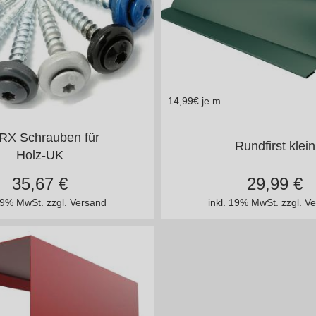
14,99
€ je m
n vielen Varianten
Stahl 0,50 mm
RX Schrauben für
Rundfirst klein
Holz-UK
35,67
€
29,99
€
 19% MwSt.
zzgl. Versand
inkl. 19% MwSt.
zzgl. V