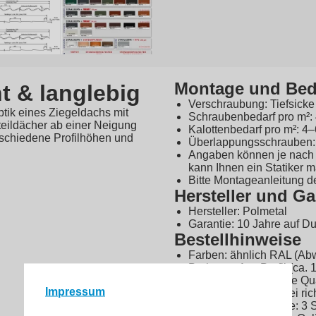
Montage und Bed
t & langlebig
Verschraubung: Tiefsicke
tik eines Ziegeldachs mit
Schraubenbedarf pro m²:
Steildächer ab einer Neigung
Kalottenbedarf pro m²: 4
rschiedene Profilhöhen und
Überlappungsschrauben: c
Angaben können je nach 
kann Ihnen ein Statiker 
Bitte Montageanleitung d
Hersteller und Ga
Hersteller: Polmetal
Garantie: 10 Jahre auf D
Bestellhinweise
Farben: ähnlich RAL (Ab
Preis: pro 1 m Profil (ca.
Grundpreis: in Euro je Q
Impressum
Angebot nur gültig bei r
Mindestbestellmenge: 3 