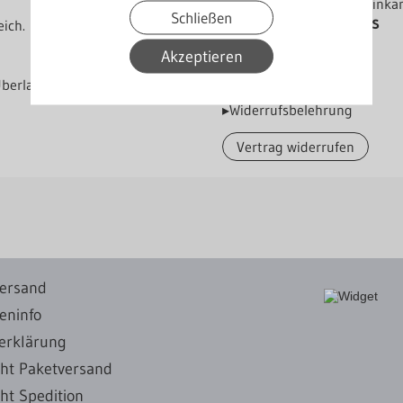
Lieferung bis Bordsteinka
Schließen
Herstellerverzeichniss
ich.
Akzeptieren
Überlappungen
▸Widerrufsbelehrung
Vertrag widerrufen
ersand
eninfo
erklärung
cht Paketversand
ht Spedition