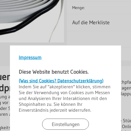
Menge:
Auf die Merkliste
Impressum
Diese Website benutzt Cookies.
Einsatzbereich
uerhafte
(Was sind Cookies? Datenschutzerklärung)
Trapezprofile und Dachpfa
profile
Indem Sie auf "akzeptieren" klicken, stimmen
Dach- und Wandmontage
Sie der Verwendung von Cookies zum Messen
Abdichtung von Überlapp
htung an Überlappungen und
und Analysieren Ihrer Interaktionen mit den
Hersteller
ig vor eindringendem Wasser
Shopinhalten zu. Sie können Ihr
Lieferant: Polmetal
oder Schneefällen. Durch
Einverständnis jederzeit widerrufen.
Bestellhinweise
uren an.
Grundpreis: In Euro je Stü
Einstellungen
Dieses Produkt ist im On
keitseintritt.