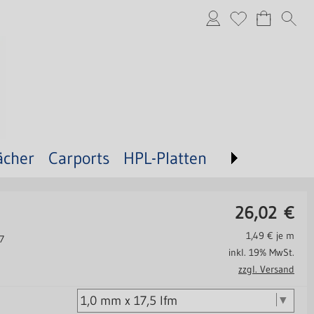
ächer
Carports
HPL-Platten
26,02
€
1,49
€ je m
47
inkl. 19% MwSt.
zzgl. Versand