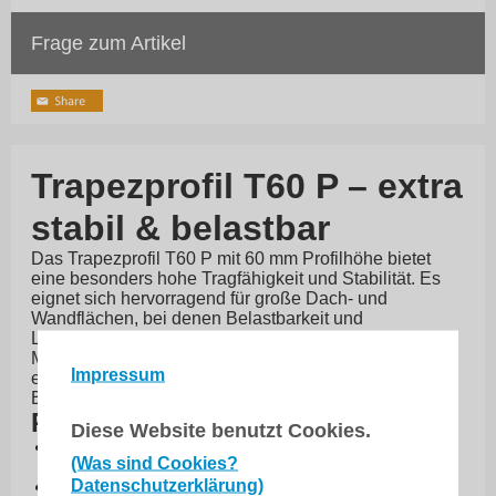
Frage zum Artikel
Trapezprofil T60 P – extra
stabil & belastbar
Das Trapezprofil T60 P mit 60 mm Profilhöhe bietet
eine besonders hohe Tragfähigkeit und Stabilität. Es
eignet sich hervorragend für große Dach- und
Wandflächen, bei denen Belastbarkeit und
Langlebigkeit gefragt sind. Mit verschiedenen
Materialstärken und hochwertigen Beschichtungen ist
Impressum
es eine zuverlässige Wahl für anspruchsvolle
Bauprojekte.
Produktvorteile
Diese Website benutzt Cookies.
Profilhöhe 60 mm – maximale Stabilität und
(Was sind Cookies?
Tragfähigkeit
Datenschutzerklärung)
Verschiedene Materialstärken (0,50 / 0,63 / 0,70 /