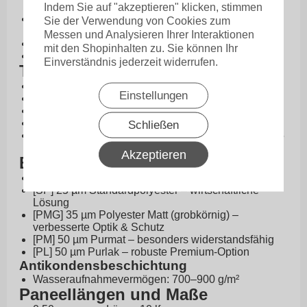
0,75 mm)
Indem Sie auf "akzeptieren" klicken, stimmen
Hochwertige Beschichtungen von Standard bis
Sie der Verwendung von Cookies zum
Premium
Messen und Analysieren Ihrer Interaktionen
Vielseitig einsetzbar für Dach und Wand
mit den Shopinhalten zu. Sie können Ihr
10 Jahre Herstellergarantie
Einverständnis jederzeit widerrufen.
Technische Daten
Profilhöhe: 60 mm
Einstellungen
Gesamtbreite: 1058 mm
Deckbreite: 1000 mm
Kern: Stahl, S280GD + Z275 gem. EN 10169
Schließen
Materialstärken: 0,50 mm | 0,63 mm | 0,70 mm | 0,75
mm
Akzeptieren
Beschichtungen und Schutz
Aluzink – Basis-Schutzschicht
[SP] 25 µm Standardpolyester – wirtschaftliche
Lösung
[PMG] 35 µm Polyester Matt (grobkörnig) –
verbesserte Optik & Schutz
[PM] 50 µm Purmat – besonders widerstandsfähig
[PL] 50 µm Purlak – robuste Premium-Option
Antikondensbeschichtung
Wasseraufnahmevermögen: 700–900 g/m²
Paneellängen und Maße