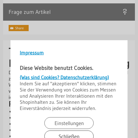
Frage zum Artikel
Trapezprofil T20 M ALU –
Impressum
leicht & korrosionsbeständig
Diese Website benutzt Cookies.
Das Trapezprofil T20 M in Aluminium ist eine leichte und
(Was sind Cookies? Datenschutzerklärung)
zugleich korrosionsbeständige Lösung für Dach- und
Indem Sie auf "akzeptieren" klicken, stimmen
Wandkonstruktionen. Mit 0,7 mm Materialstärke und
Sie der Verwendung von Cookies zum Messen
verschiedenen Beschichtungsoptionen eignet es sich
und Analysieren Ihrer Interaktionen mit den
ideal für langlebige Bauprojekte.
Shopinhalten zu. Sie können Ihr
Produktvorteile
Einverständnis jederzeit widerrufen.
Aluminiumkern – leicht und rostfrei
Profilhöhe 18 mm – flexibel einsetzbar
Einstellungen
Materialstärke 0,7 mm für stabile Konstruktionen
Antikondensbeschichtung optional erhältlich
10 Jahre Herstellergarantie
Schließen