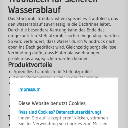
Wasserablauf
Das Startprofil Stehfalz ist ein spezielles Traufblech, das
den Wasserablauf zuverlässig in die Dachrinne leitet.
Durch die besondere Kantung kann das Ende des
umgekanteten Stehfalzprofils sicher eingehängt werden.
So wird verhindert, dass Wasser durch Winddruck nach
oben ins Dach gedrückt wird. Gleichzeitig sorgt die lose
Verbindung dafür, dass Materialausdehnungen
problemlos ausgeglichen werden können.
Produktvorteile
Spezielles Traufblech für Stehfalzprofile
Leitet Regenwasser sicher in die Dachrinne
Schutz vor Wasser, das durch Winddruck nach oben
gedrückt werden könnte
Impressum
Lose Verbindung verhindert Spannungen bei
Materialausdehnung
Diese Website benutzt Cookies.
Robuste Ausführung aus Stahl mit langlebigen
Beschichtungen
(Was sind Cookies? Datenschutzerklärung)
Technische Daten
Indem Sie auf "akzeptieren" klicken, stimmen
Sie der Verwendung von Cookies zum Messen
Kern: Stahl