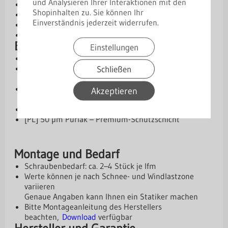
und Analysieren Ihrer Interaktionen mit den
Materialstärken: 0,50 mm | 0,75 mm
Shopinhalten zu. Sie können Ihr
Abmessungen: 10 / 70 / 25 / 150 mm
Einverständnis jederzeit widerrufen.
Winkel: 120°
Länge: 2 m
Beschichtungen und Schutz
Einstellungen
Aluzink – Basis-Schutzschicht
Schließen
[SP] 25 µm Standardpolyester – wirtschaftliche
Lösung
[PMG] 35 µm Polyester Matt (grobkörnig) – optisch
Akzeptieren
ansprechend & widerstandsfähig
[PM] 50 µm Purmat – besonders robust
[PL] 50 µm Purlak – Premium-Schutzschicht
Montage und Bedarf
Schraubenbedarf: ca. 2–4 Stück je lfm
Werte können je nach Schnee- und Windlastzone
variieren
Genaue Angaben kann Ihnen ein Statiker machen
Bitte Montageanleitung des Herstellers
beachten,
Download
verfügbar