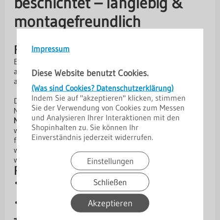
beschichtet – langlebig &
montagefreundlich
Rinnenboden
Impressum
Ein Rinnenboden wird an den Enden der Rinne
angebracht und verhindert das Wasser aus der Rinne
Diese Website benutzt Cookies.
austritt.
(Was sind Cookies? Datenschutzerklärung)
Indem Sie auf "akzeptieren" klicken, stimmen
Das Dachrinnensystem
Niagara
sind ein hochwertiges
Sie der Verwendung von Cookies zum Messen
Metallrinnensystem, das speziell für eine
einfache
und Analysieren Ihrer Interaktionen mit den
Montage
und eine
effiziente Wasserableitung
entwickelt
Shopinhalten zu. Sie können Ihr
wurde. Die beidseitige Polyurethanbeschichtung sorgt
Einverständnis jederzeit widerrufen.
für ausgezeichnete Korrosions- und Farbbeständigkeit,
wodurch die Dachrinne besonders langlebig und
witterungsfest ist.
Einstellungen
Produktvorteile
Schließen
Hohe Lebensdauer:
Verzinkter Stahl mit
Polyurethanbeschichtung
Korrosions- & UV-beständig:
Optimaler Schutz vor
Akzeptieren
Witterungseinflüssen.